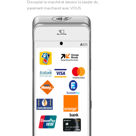
Disrupter le marché et devenir le leader du
paiement marchand avec VOUS.