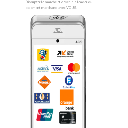
Disrupter le marché et devenir le leader du
paiement marchand avec VOUS.